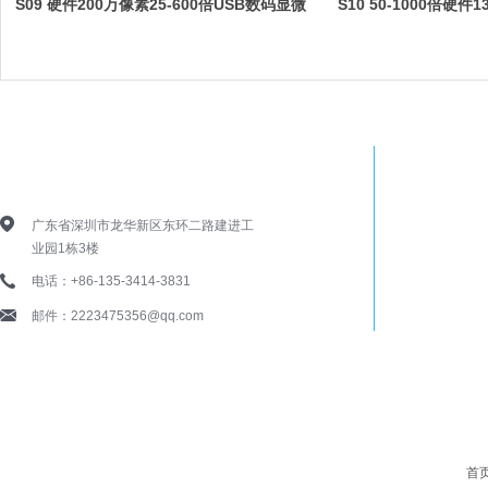
S09 硬件200万像素25-600倍USB数码显微
S10 50-1000倍硬
镜
镜
深圳浩特尔电子技术有限公司
广东省深圳市龙华新区东环二路建进工
业园1栋3楼
电话：+86-135-3414-3831
邮件：2223475356@qq.com
COPYRIGHT @ 
首