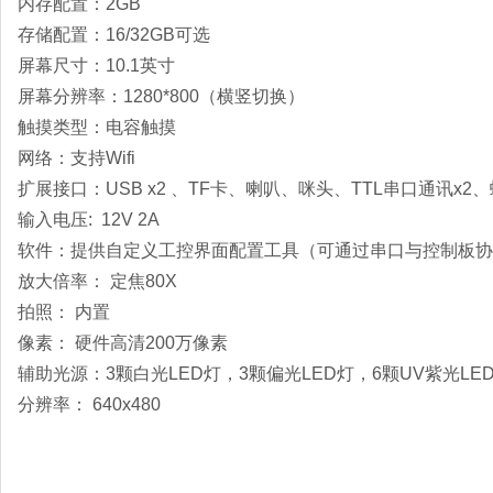
内存配置：2GB
存储配置：16/32GB可选
屏幕尺寸：10.1英寸
屏幕分辨率：1280*800（横竖切换）
触摸类型：电容触摸
网络：支持Wifi
扩展接口：USB x2 、TF卡、喇叭、咪头、TTL串口通讯x2
输入电压: 12V 2A
软件：提供自定义工控界面配置工具（可通过串口与控制板协议
放大倍率： 定焦80X
拍照： 内置
像素： 硬件高清200万像素
辅助光源：3颗白光LED灯，3颗偏光LED灯，6颗UV紫光LE
分辨率： 640x480